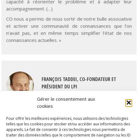
CO nous a permis de nous sortir de notre bulle associative
et activer une communauté de connaissances que l’on
n’avait pas, et en même temps simplifier l’état de nos
connaissances actuelles. »
FRANÇOIS TADDEI, CO-FONDATEUR ET
PRÉSIDENT DU LPI
Gérer le consentement aux
«
Qu’est-ce qui vous a le plus marqué durant ces premiers
cookies
mois de la transformation du LPI ?
Une telle transformation, à N dimensions, est difficile à
Pour offrir les meilleures expériences, nous utilisons des technologies
telles que les cookies pour stocker et/ou accéder aux informations des
faire en s’appuyant uniquement sur les parties prenantes
appareils. Le fait de consentir à ces technologies nous permettra de
internes. (…)
Être accompagné par un externe comme
traiter des données telles que le comportement de navigation ou les ID