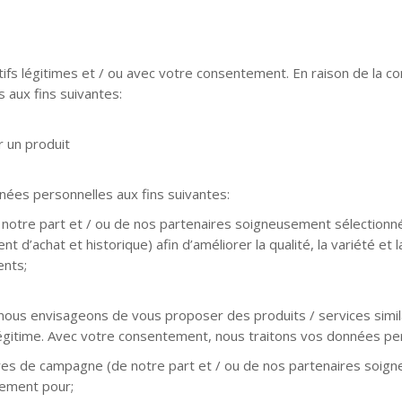
s légitimes et / ou avec votre consentement. En raison de la conc
 aux fins suivantes:
r un produit
nnées personnelles aux fins suivantes:
notre part et / ou de nos partenaires soigneusement sélectionné
d’achat et historique) afin d’améliorer la qualité, la variété et la
ents;
us envisageons de vous proposer des produits / services similai
égitime. Avec votre consentement, nous traitons vos données per
fres de campagne (de notre part et / ou de nos partenaires soig
tement pour;