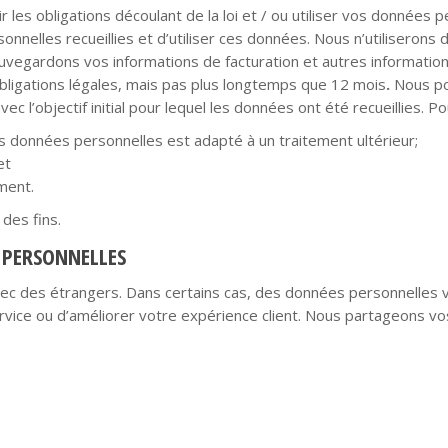
les obligations découlant de la loi et / ou utiliser vos données p
nnelles recueillies et d’utiliser ces données. Nous n’utiliseron
uvegardons vos informations de facturation et autres information
bligations légales, mais pas plus longtemps que 12 mois
.
Nous po
c l’objectif initial pour lequel les données ont été recueillies. Po
 des données personnelles est adapté à un traitement ultérieur;
et
ment.
des fins.
 PERSONNELLES
c des étrangers. Dans certains cas, des données personnelles v
ervice ou d’améliorer votre expérience client. Nous partageons 