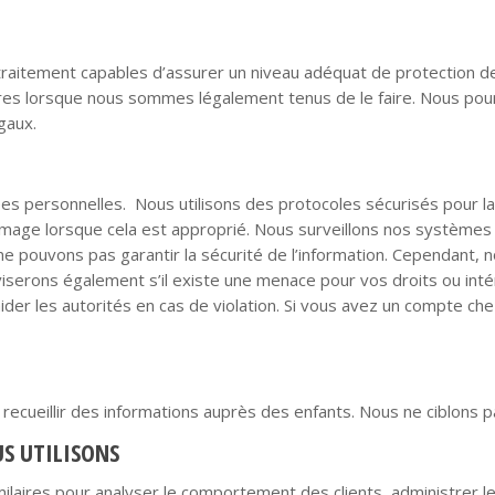
traitement capables d’assurer un niveau adéquat de protection 
ires lorsque nous sommes légalement tenus de le faire. Nous pour
égaux.
s personnelles. Nous utilisons des protocoles sécurisés pour la
mage lorsque cela est approprié. Nous surveillons nos systèmes p
e pouvons pas garantir la sécurité de l’information. Cependant, 
serons également s’il existe une menace pour vos droits ou inté
t aider les autorités en cas de violation. Si vous avez un compte
 recueillir des informations auprès des enfants. Nous ne ciblons p
S UTILISONS
milaires pour analyser le comportement des clients, administrer l