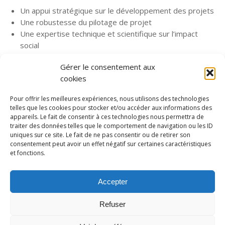
Un appui stratégique sur le développement des projets
Une robustesse du pilotage de projet
Une expertise technique et scientifique sur l’impact
social
CONTACTEZ-NOUS
Gérer le consentement aux
cookies
Pour en savoir plus sur nos expériences réussies de
coopération opérationnelles, contactez-nous !
Pour offrir les meilleures expériences, nous utilisons des technologies
telles que les cookies pour stocker et/ou accéder aux informations des
appareils. Le fait de consentir à ces technologies nous permettra de
traiter des données telles que le comportement de navigation ou les ID
Et pour en savoir plus sur les engagements de CO, vous
uniques sur ce site. Le fait de ne pas consentir ou de retirer son
pouvez consulter notre site :
https://co-conseil.fr/notre-
consentement peut avoir un effet négatif sur certaines caractéristiques
singularite/
et fonctions.
Accepter
Refuser