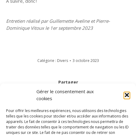
A suivre, donc !
Entretien réalisé par Guillemette Aveline et Pierre-
Dominique Vitoux le 1er septembre 2023
Catégorie :
Divers
3 octobre 2023
Partager
Gérer le consentement aux
Partager
Partager
Partager
Partager
cookies
sur
sur
sur
sur
Pour offrir les meilleures expériences, nous utilisons des technologies
Facebook
Twitter
Pinterest
LinkedIn
telles que les cookies pour stocker et/ou accéder aux informations des
NAVIGATION
appareils. Le fait de consentir à ces technologies nous permettra de
traiter des données telles que le comportement de navigation ou les ID
ARTICLE
SUIVANT
uniques sur ce site. Le fait de ne pas consentir ou de retirer son
VERS UNE SOCIÉTÉ DE L’ENGAGEMENT
Article