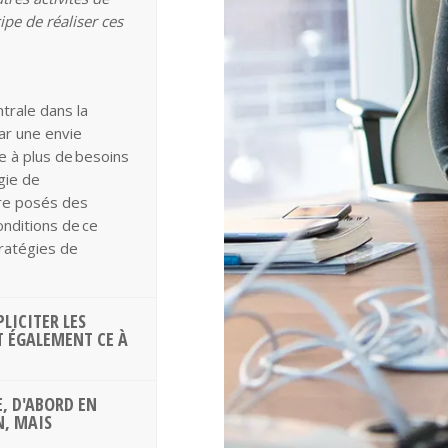
ipe de réaliser ces
trale dans la
par une envie
e à plus de besoins
gie de
tre posés des
onditions de ce
tratégies de
LICITER LES
T ÉGALEMENT CE À
E, D'ABORD EN
N, MAIS