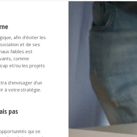
rne
gique, afin d’éviter les
ssociation et de ses
naux faibles est
ouvants, comme
cap et/ou les projets
tra d’envisager d’un
r à votre stratégie
​.
ais pas
 opportunités qui se