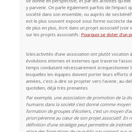
se donne en perspective, et par les activités qu’el
y parvenir. On parle également parfois de l’impact qu’
société dans son ensemble, ou auprès de ses bénéfi
est le plus souvent exposé sous forme succincte dan
de plus en plus, écrit dans un projet associatif (voir 
sur les projets associatifs :
Pourquoi se doter d’un pr
Si les activités d’une association ont plutôt vocation
évolutions internes et externes que traverse l’associ
temps conduisent nécessairement à requestionner l
lesquelles les équipes doivent porter leurs efforts 
années, c’est-à-dire se projeter vers l’avenir, au-de
quotidien, déjà très prenantes
Par exemple, une association de promotion de la dive
humains dans la société s’est donné comme moyen d
formation de groupes d’écoliers, c’est un moyen d’ac
priori pérenne au cœur de son projet associatif. En r
définition d’une stratégie peut permettre de (re)mett
place des formations de ce public par rapport aux au