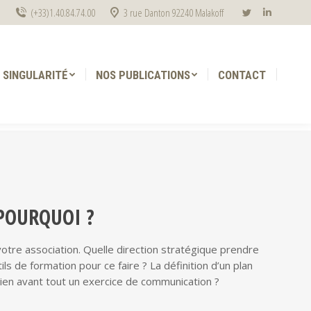
(+33)1.40.84.74.00
3 rue Danton 92240 Malakoff
La
La
 SINGULARITÉ
NOS PUBLICATIONS
CONTACT
page
page
Twitter
LinkedIn
 SINGULARITÉ
NOS PUBLICATIONS
CONTACT
s'ouvre
s'ouvre
dans
dans
une
une
nouvelle
nouvelle
fenêtre
fenêtre
 POURQUOI ?
votre association. Quelle direction stratégique prendre
 de formation pour ce faire ? La définition d’un plan
bien avant tout un exercice de communication ?