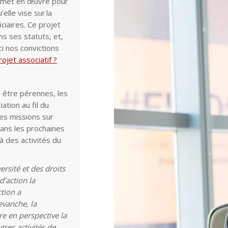
le met en œuvre pour
elle vise sur la
ciaires.
Ce projet
s ses statuts, et,
ici nos convictions
ojet associatif ?
 à être pérennes, les
ation au fil du
es missions sur
dans les prochaines
là des activités du
rsité et des droits
’action la
tion a
evanche, la
re en perspective la
tres activités de